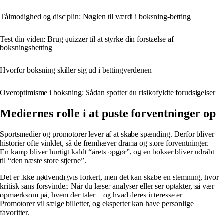
Tålmodighed og disciplin: Nøglen til værdi i boksning-betting
Test din viden: Brug quizzer til at styrke din forståelse af
boksningsbetting
Hvorfor boksning skiller sig ud i bettingverdenen
Overoptimisme i boksning: Sådan spotter du risikofyldte forudsigelser
Mediernes rolle i at puste forventninger op
Sportsmedier og promotorer lever af at skabe spænding. Derfor bliver
historier ofte vinklet, så de fremhæver drama og store forventninger.
En kamp bliver hurtigt kaldt “årets opgør”, og en bokser bliver udråbt
til “den næste store stjerne”.
Det er ikke nødvendigvis forkert, men det kan skabe en stemning, hvor
kritisk sans forsvinder. Når du læser analyser eller ser optakter, så vær
opmærksom på, hvem der taler – og hvad deres interesse er.
Promotorer vil sælge billetter, og eksperter kan have personlige
favoritter.