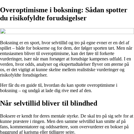
Overoptimisme i boksning: Sådan spotter
du risikofyldte forudsigelser
Boksning er en sport, hvor selvtillid og tro på egne evner er en del af
spillet – både for bokserne og for dem, der følger sporten tæt. Men når
entusiasmen bliver til overoptimisme, kan det føre til forkerte
vurderinger, især når man forsøger at forudsige kampenes udfald. I en
verden, hvor odds, analyser og ekspertudtalelser flyver om ørerne på
os, er det vigtigt at kunne skelne mellem realistiske vurderinger og
risikofyldte forudsigelser.
Her får du en guide til, hvordan du kan spotte overoptimisme i
boksning – og undgå at lade dig rive med af den.
Når selvtillid bliver til blindhed
Boksere er kendt for deres mentale styrke. De skal tro på sig selv for at
kunne præstere i ringen. Men den samme selvtillid kan smitte af på
fans, kommentatorer og oddssættere, som overvurderer en bokser på
baggrund af karisma eller tidligere sejre.