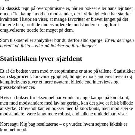
Et klassisk tegn på overoptimisme er, når en bokser eller hans lejr taler
om en “let kamp” mod en modstander, der i virkeligheden har stærke
kvaliteter. Historien viser, at mange favoritter er blevet fanget på det
forkerte ben, fordi de undervurderede modstanderen – og fordi
omgivelserne troede for meget på dem.
Som tilskuer eller analytiker bør du derfor altid spørge:
Er vurderingen
baseret på fakta – eller på følelser og fortællinger?
Statistikken lyver sjældent
Et af de bedste værn mod overoptimisme er at se på tallene. Statistikker
som slagprocent, forsvarsdygtighed, tidligere modstanderes niveau og
kampfrekvens giver et mere nøgternt billede end interviews og
pressekonferencer.
Hvis en bokser for eksempel har vundet mange kampe på knockout,
men mod modstandere med lav rangering, kan det give et falsk billede
af styrke. Omvendt kan en bokser med få knockouts, men mod stærke
modstandere, være langt mere robust, end tallene umiddelbart viser.
Kort sagt: Kig bag resultaterne – og vurder, hvem sejrene faktisk er
kommet imod.