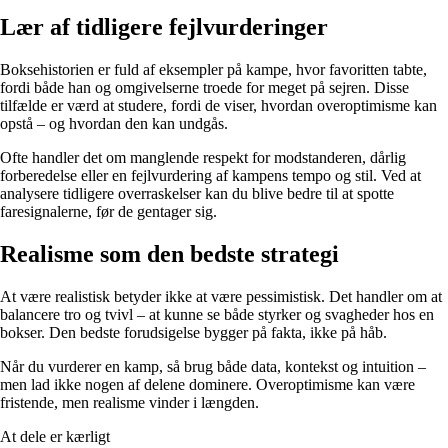
Lær af tidligere fejlvurderinger
Boksehistorien er fuld af eksempler på kampe, hvor favoritten tabte,
fordi både han og omgivelserne troede for meget på sejren. Disse
tilfælde er værd at studere, fordi de viser, hvordan overoptimisme kan
opstå – og hvordan den kan undgås.
Ofte handler det om manglende respekt for modstanderen, dårlig
forberedelse eller en fejlvurdering af kampens tempo og stil. Ved at
analysere tidligere overraskelser kan du blive bedre til at spotte
faresignalerne, før de gentager sig.
Realisme som den bedste strategi
At være realistisk betyder ikke at være pessimistisk. Det handler om at
balancere tro og tvivl – at kunne se både styrker og svagheder hos en
bokser. Den bedste forudsigelse bygger på fakta, ikke på håb.
Når du vurderer en kamp, så brug både data, kontekst og intuition –
men lad ikke nogen af delene dominere. Overoptimisme kan være
fristende, men realisme vinder i længden.
At dele er kærligt