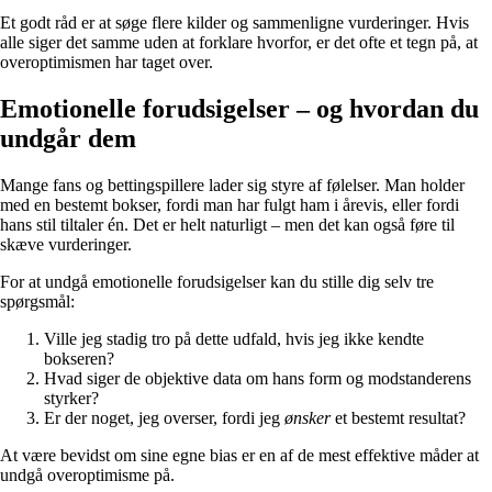
Et godt råd er at søge flere kilder og sammenligne vurderinger. Hvis
alle siger det samme uden at forklare hvorfor, er det ofte et tegn på, at
overoptimismen har taget over.
Emotionelle forudsigelser – og hvordan du
undgår dem
Mange fans og bettingspillere lader sig styre af følelser. Man holder
med en bestemt bokser, fordi man har fulgt ham i årevis, eller fordi
hans stil tiltaler én. Det er helt naturligt – men det kan også føre til
skæve vurderinger.
For at undgå emotionelle forudsigelser kan du stille dig selv tre
spørgsmål:
Ville jeg stadig tro på dette udfald, hvis jeg ikke kendte
bokseren?
Hvad siger de objektive data om hans form og modstanderens
styrker?
Er der noget, jeg overser, fordi jeg
ønsker
et bestemt resultat?
At være bevidst om sine egne bias er en af de mest effektive måder at
undgå overoptimisme på.