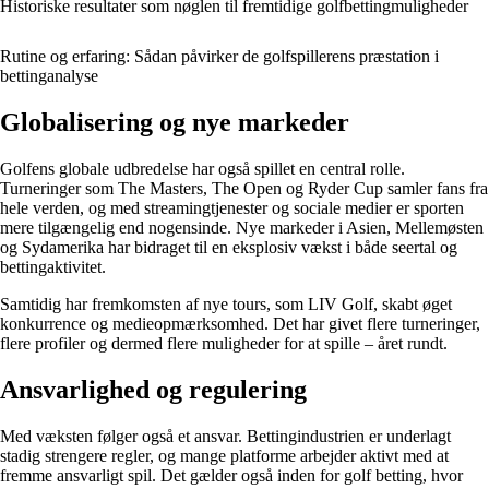
Historiske resultater som nøglen til fremtidige golfbettingmuligheder
Rutine og erfaring: Sådan påvirker de golfspillerens præstation i
bettinganalyse
Globalisering og nye markeder
Golfens globale udbredelse har også spillet en central rolle.
Turneringer som The Masters, The Open og Ryder Cup samler fans fra
hele verden, og med streamingtjenester og sociale medier er sporten
mere tilgængelig end nogensinde. Nye markeder i Asien, Mellemøsten
og Sydamerika har bidraget til en eksplosiv vækst i både seertal og
bettingaktivitet.
Samtidig har fremkomsten af nye tours, som LIV Golf, skabt øget
konkurrence og medieopmærksomhed. Det har givet flere turneringer,
flere profiler og dermed flere muligheder for at spille – året rundt.
Ansvarlighed og regulering
Med væksten følger også et ansvar. Bettingindustrien er underlagt
stadig strengere regler, og mange platforme arbejder aktivt med at
fremme ansvarligt spil. Det gælder også inden for golf betting, hvor