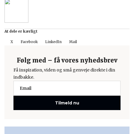
At dele er kærligt
X
Facebook
LinkedIn
Mail
Følg med – få vores nyhedsbrev
Få inspiration, viden og små genveje direkte i din
indbakke.
Tilmeld nu