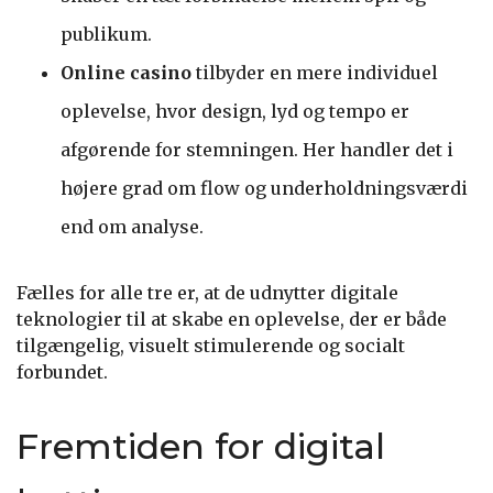
publikum.
Online casino
tilbyder en mere individuel
oplevelse, hvor design, lyd og tempo er
afgørende for stemningen. Her handler det i
højere grad om flow og underholdningsværdi
end om analyse.
Fælles for alle tre er, at de udnytter digitale
teknologier til at skabe en oplevelse, der er både
tilgængelig, visuelt stimulerende og socialt
forbundet.
Fremtiden for digital