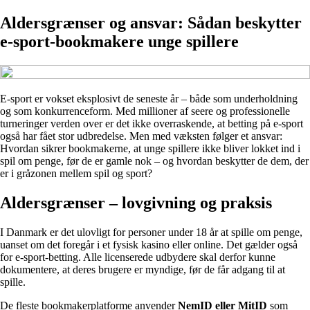
Aldersgrænser og ansvar: Sådan beskytter
e-sport-bookmakere unge spillere
E-sport er vokset eksplosivt de seneste år – både som underholdning
og som konkurrenceform. Med millioner af seere og professionelle
turneringer verden over er det ikke overraskende, at betting på e-sport
også har fået stor udbredelse. Men med væksten følger et ansvar:
Hvordan sikrer bookmakerne, at unge spillere ikke bliver lokket ind i
spil om penge, før de er gamle nok – og hvordan beskytter de dem, der
er i gråzonen mellem spil og sport?
Aldersgrænser – lovgivning og praksis
I Danmark er det ulovligt for personer under 18 år at spille om penge,
uanset om det foregår i et fysisk kasino eller online. Det gælder også
for e-sport-betting. Alle licenserede udbydere skal derfor kunne
dokumentere, at deres brugere er myndige, før de får adgang til at
spille.
De fleste bookmakerplatforme anvender
NemID eller MitID
som